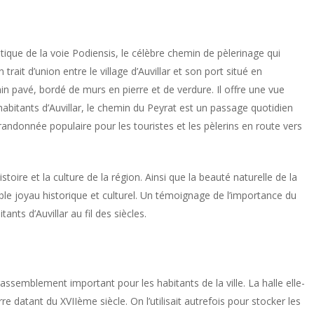
ique de la voie Podiensis, le célèbre chemin de pèlerinage qui
ait d’union entre le village d’Auvillar et son port situé en
min pavé, bordé de murs en pierre et de verdure. Il offre une vue
habitants d’Auvillar, le chemin du Peyrat est un passage quotidien
e randonnée populaire pour les touristes et les pèlerins en route vers
stoire et la culture de la région. Ainsi que la beauté naturelle de la
ble joyau historique et culturel. Un témoignage de l’importance du
nts d’Auvillar au fil des siècles.
 rassemblement important pour les habitants de la ville. La halle elle-
 datant du XVIIème siècle. On l’utilisait autrefois pour stocker les