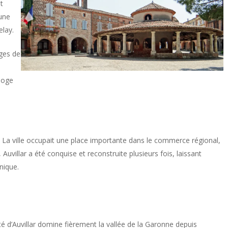
t
 une
elay.
ages de
rloge
e. La ville occupait une place importante dans le commerce régional,
Auvillar a été conquise et reconstruite plusieurs fois, laissant
nique.
ité d’Auvillar domine fièrement la vallée de la Garonne depuis