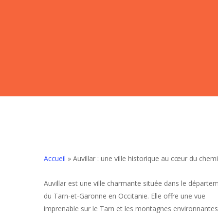
Accueil
»
Auvillar : une ville historique au cœur du che
Auvillar est une ville charmante située dans le départe
Hit enter to search or ESC to close
du Tarn-et-Garonne en Occitanie. Elle offre une vue
imprenable sur le Tarn et les montagnes environnantes,