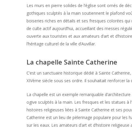
Les murs en pierre solides de l’église sont ornés de dé
gothiques sculptés à la main soutiennent le plafond voû
boiseries riches en détails et ses fresques colorées qui ra
de culte actif aujourd’hui, accueillant des messes régu
ouverte aux touristes et aux amateurs d’art et d’histoir
l’héritage culturel de la ville d’Auvillar.
La chapelle Sainte Catherine
C’est un sanctuaire historique dédié à Sainte Catherine,
XIVème siècle sous ses ordre. Il souhaitait renforcer la d
La chapelle est un exemple remarquable d’architecture g
ogive sculptés à la main. Les fresques et les statues à 
histoires religieuses liées à Sainte Catherine et ses po
Catherine est un lieu de pèlerinage populaire pour les hab
sur les eaux. Les amateurs d’art et d’histoire religieuse