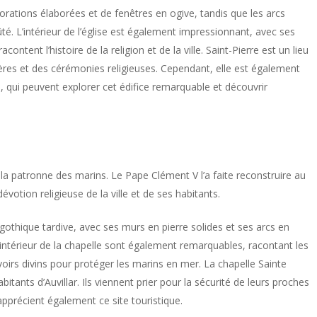
corations élaborées et de fenêtres en ogive, tandis que les arcs
té. L’intérieur de l’église est également impressionnant, avec ses
content l’histoire de la religion et de la ville. Saint-Pierre est un lieu
lières et des cérémonies religieuses. Cependant, elle est également
e, qui peuvent explorer cet édifice remarquable et découvrir
 la patronne des marins. Le Pape Clément V l’a faite reconstruire au
évotion religieuse de la ville et de ses habitants.
othique tardive, avec ses murs en pierre solides et ses arcs en
l’intérieur de la chapelle sont également remarquables, racontant les
uvoirs divins pour protéger les marins en mer. La chapelle Sainte
itants d’Auvillar. Ils viennent prier pour la sécurité de leurs proches
 apprécient également ce site touristique.